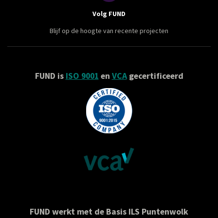
i
n
Volg FUND
k
e
Blijf op de hoogte van recente projecten
d
I
n
FUND is
ISO 9001
en
VCA
gecertificeerd
FUND werkt met de Basis ILS Puntenwolk