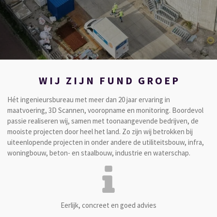
W I J Z I J N F U N D G R O E P
Hét ingenieursbureau met meer dan 20 jaar ervaring in
maatvoering, 3D Scannen, vooropname en monitoring. Boordevol
passie realiseren wij, samen met toonaangevende bedrijven, de
mooiste projecten door heel het land. Zo zijn wij betrokken bij
uiteenlopende projecten in onder andere de utiliteitsbouw, infra,
woningbouw, beton- en staalbouw, industrie en waterschap.
Eerlijk, concreet en goed advies