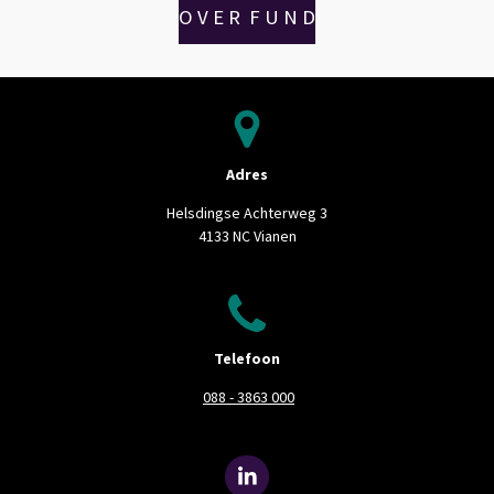
O V E R F U N D
Adres
Helsdingse Achterweg 3
4133 NC Vianen
Telefoon
088 - 3863 000
L