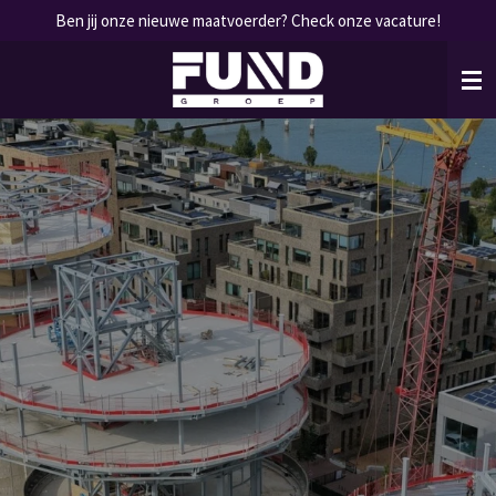
Ben jij onze nieuwe maatvoerder? Check onze vacature!
Ga
direct
naar
de
hoofdinhoud