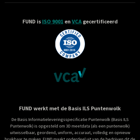
I
n
FUND is
ISO 9001
en
VCA
gecertificeerd
FUND werkt met de Basis ILS Puntenwolk
De Basis Informatieleveringsspecificatie Puntenwolk (Basis ILS
Puntenwolk)
is opgesteld om 3D meetdata (als een puntenwolk)
uitwisselbaar, geordend, uniform, accuraat, volledig en opnieuw
bruikbaar te maken. FUND maakt onderdeel uit van de bedrijven dit de