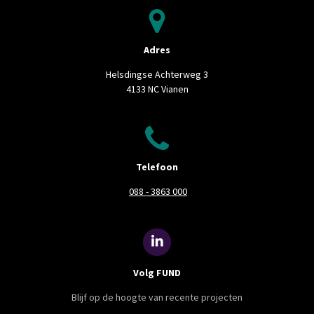
e
d
I
n
Adres
Helsdingse Achterweg 3
4133 NC Vianen
Telefoon
088 - 3863 000
L
i
n
Volg FUND
k
e
Blijf op de hoogte van recente projecten
d