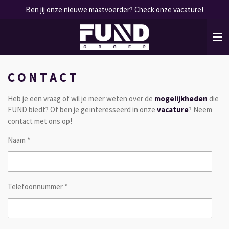
Ben jij onze nieuwe maatvoerder? Check onze vacature!
Ga
direct
naar
de
hoofdinhoud
C O N T A C T
Heb je een vraag of wil je meer weten over de
mogelijkheden
die
FUND biedt? Of ben je geïnteresseerd in onze
vacature
? Neem
contact met ons op!
Naam *
Telefoonnummer *