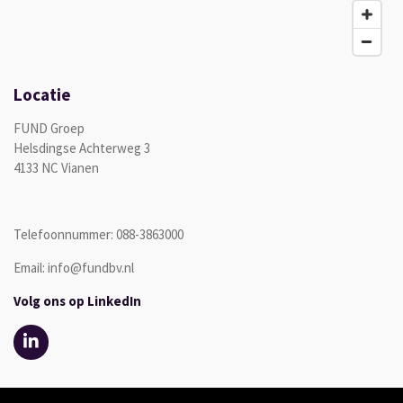
Locatie
FUND Groep
Helsdingse Achterweg 3
4133 NC Vianen
Telefoonnummer: 088-3863000
Email: info@fundbv.nl
Volg ons op LinkedIn
L
i
n
k